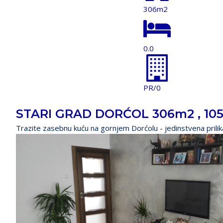
306m2
0.0
PR/0
STARI GRAD DORĆOL 306m2 , 10
Trazite zasebnu kuću na gornjem Dorćolu - jedinstvena prilika