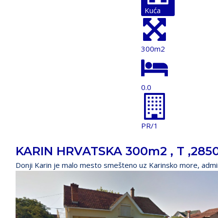
Kuća
300m2
0.0
PR/1
KARIN HRVATSKA 300m2 , T ,285
Donji Karin je malo mesto smešteno uz Karinsko more, admin