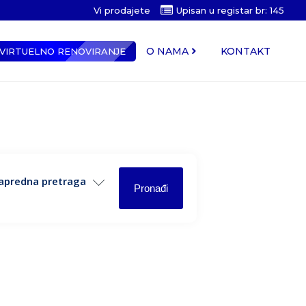
Vi prodajete
Upisan u registar br: 145
O NAMA
KONTAKT
VIRTUELNO RENOVIRANJE
apredna pretraga
Pronađi