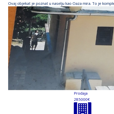
Ovaj objekat je poznat u naselju kao Oaza mira. To je komplet
Prodaja
285000€