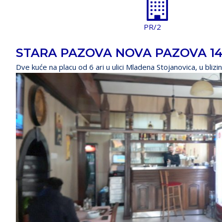
PR/2
STARA PAZOVA NOVA PAZOVA 148
Dve kuće na placu od 6 ari u ulici Mladena Stojanovica, u bliz