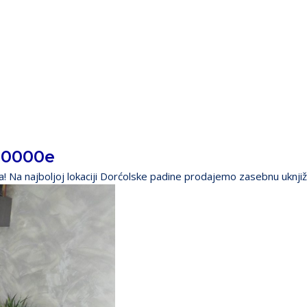
50000e
! Na najboljoj lokaciji Dorćolske padine prodajemo zasebnu uknjiže