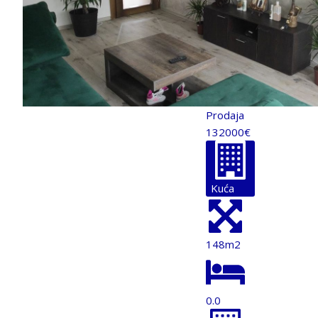
Prodaja
132000€
Kuća
148m2
0.0