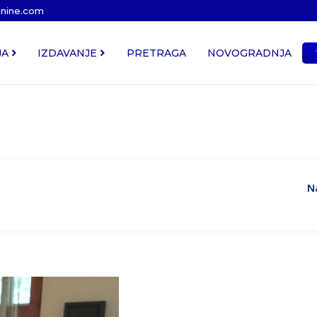
tnine.com
JA
IZDAVANJE
PRETRAGA
NOVOGRADNJA
N
Cena
Kvadratura
Uknjiženo