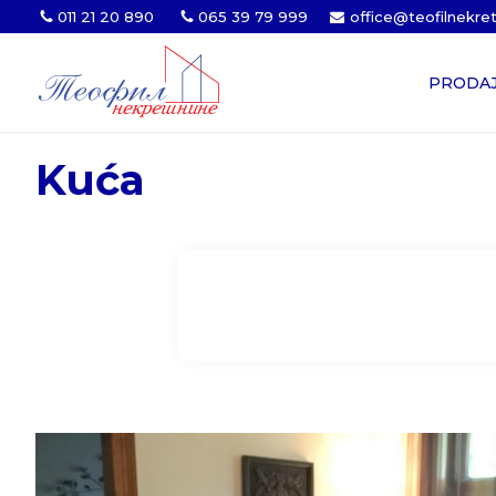
011 21 20 890
065 39 79 999
office@teofilnekre
PRODA
Kuća
Struktura
Tip gradnje