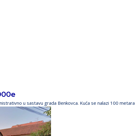
000e
istrativno u sastavu grada Benkovca. Kuća se nalazi 100 metara o