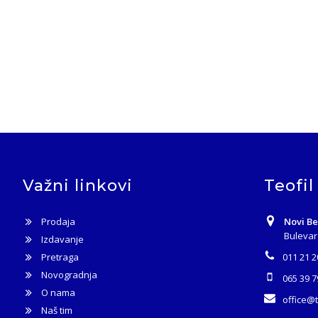
Važni linkovi
Teofil
Prodaja
Novi B
Bulevar
Izdavanje
Pretraga
011 21 2
Novogradnja
065 39 7
O nama
office@
Naš tim