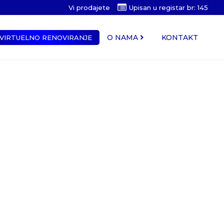
Vi prodajete
Upisan u registar br: 145
O NAMA
KONTAKT
VIRTUELNO RENOVIRANJE