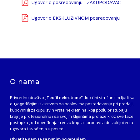
Ugovor o posredovanju - ZAKUPODAVAC
Ugovor o EKSKLUZIVNOM posredovanju
O nama
Privredno društvo „
Teofil nekretnine“
doo čini stručan tim ljudi sa
dugogodišnjim iskustvom na poslovima posredovanja pri prodaji,
kupovini ili zakupu svih vrsta nekretnina, koji poslu pristupaju
krajnje profesionalno i sa svojim klijentima prolaze kroz sve faze
postupka , od dovođenja u vezu kupca i prodavca do zaključenja
ugovora i uvođenja u posed.
Obratite nam se sa punim poverenjem.