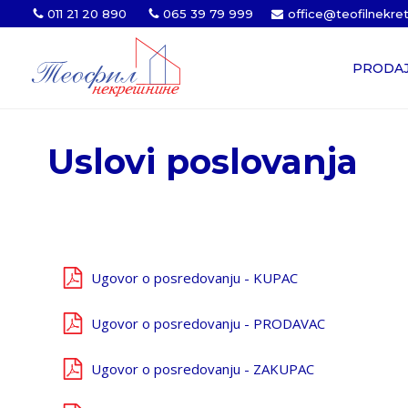
011 21 20 890
065 39 79 999
office@teofilnekre
PRODA
Uslovi poslovanja
Ugovor o posredovanju - KUPAC
Ugovor o posredovanju - PRODAVAC
Ugovor o posredovanju - ZAKUPAC