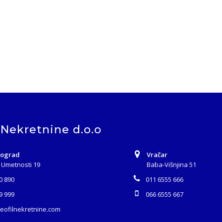
 Nekretnine d.o.o
eograd
Vračar
 Umetnosti 19
Baba-Višnjina 51
0 890
011 6555 666
9 999
066 6555 667
teofilnekretnine.com