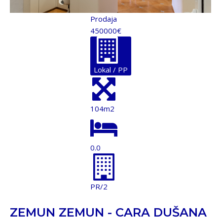
Prodaja
450000€
Lokal / PP
104m2
0.0
PR/2
ZEMUN ZEMUN - CARA DUŠANA