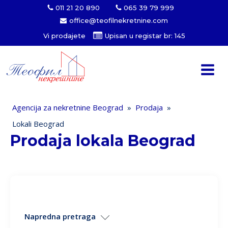
011 21 20 890
065 39 79 999
office@teofilnekretnine.com
Vi prodajete
Upisan u registar br: 145
Agencija za nekretnine Beograd
»
Prodaja
»
Lokali Beograd
Prodaja lokala Beograd
Napredna pretraga