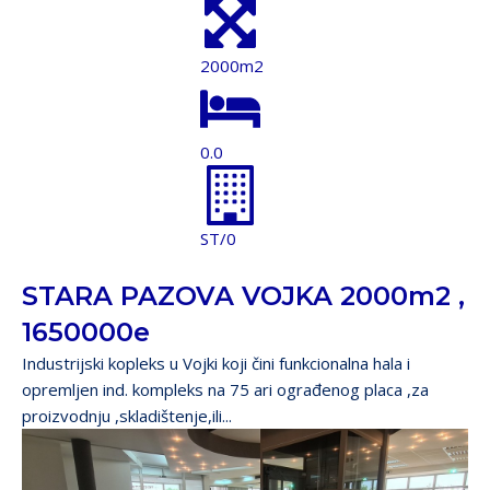
2000m2
0.0
ST/0
STARA PAZOVA VOJKA 2000m2 ,
1650000e
Industrijski kopleks u Vojki koji čini funkcionalna hala i
opremljen ind. kompleks na 75 ari ograđenog placa ,za
proizvodnju ,skladištenje,ili...