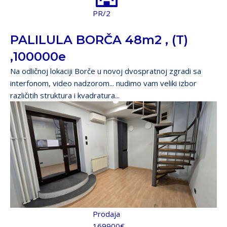
PR/2
PALILULA BORČA 48m2 , (T)
,100000e
Na odličnoj lokaciji Borče u novoj dvospratnoj zgradi sa
interfonom, video nadzorom... nudimo vam veliki izbor
različitih struktura i kvadratura...
Prodaja
169900€