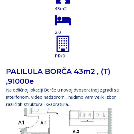
43m2
2.0
PR/0
PALILULA BORČA 43m2 , (T)
,91000e
Na odličnoj lokaciji Borče u novoj dvospratnoj zgradi sa
interfonom, video nadzorom... nudimo vam veliki izbor
različitih struktura i kvadratura...