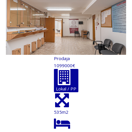
Prodaja
1099000€
Lokal / PP
535m2