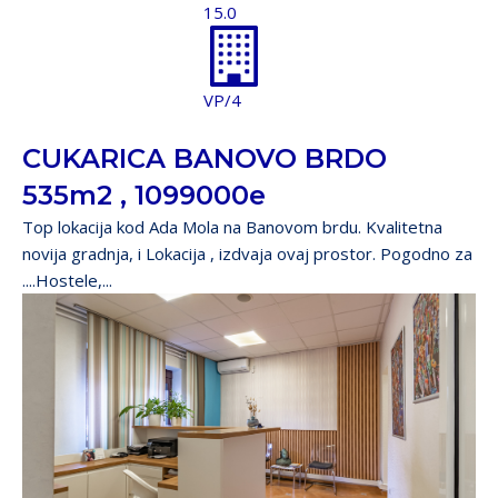
15.0
VP/4
CUKARICA BANOVO BRDO
535m2 , 1099000e
Top lokacija kod Ada Mola na Banovom brdu. Kvalitetna
novija gradnja, i Lokacija , izdvaja ovaj prostor. Pogodno za
....Hostele,...