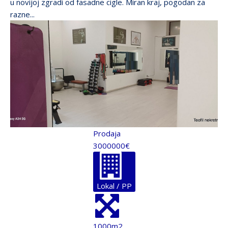
u novijoj zgradi od fasadne cigle. Miran kraj, pogodan za
razne...
Prodaja
3000000€
Lokal / PP
1000m2