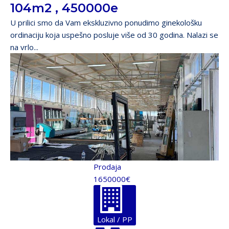
104m2 , 450000e
U prilici smo da Vam ekskluzivno ponudimo ginekološku
ordinaciju koja uspešno posluje više od 30 godina. Nalazi se
na vrlo...
Prodaja
1650000€
Lokal / PP