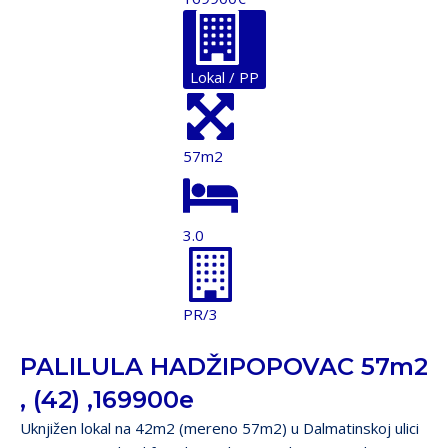
Lokal / PP
57m2
3.0
PR/3
PALILULA HADŽIPOPOVAC 57m2
, (42) ,169900e
Uknjižen lokal na 42m2 (mereno 57m2) u Dalmatinskoj ulici