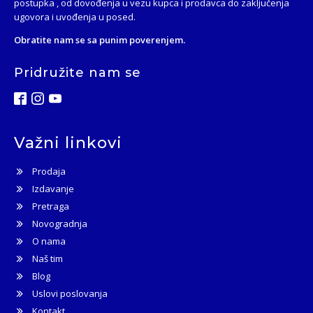
postupka , od dovođenja u vezu kupca i prodavca do zaključenja
ugovora i uvođenja u posed.
Obratite nam se sa punim poverenjem.
Pridružite nam se
Važni linkovi
Prodaja
Izdavanje
Pretraga
Novogradnja
O nama
Naš tim
Blog
Uslovi poslovanja
Kontakt