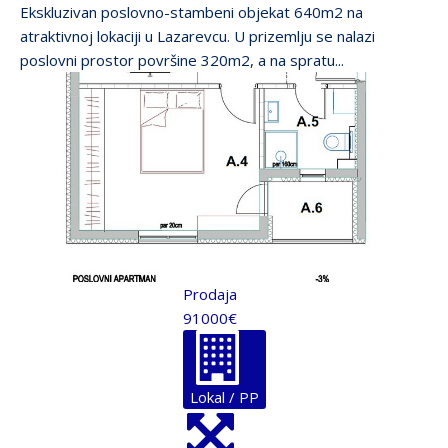
Ekskluzivan poslovno-stambeni objekat 640m2 na
atraktivnoj lokaciji u Lazarevcu. U prizemlju se nalazi
poslovni prostor površine 320m2, a na spratu...
Prodaja
91000€
Lokal / PP