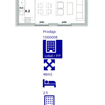
Prodaja
100000€
Lokal / PP
48m2
2.5