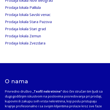
Prodaja lokala Novi Beograd
Prodaja lokala Palilula
Prodaja lokala Savski venac
Prodaja lokala Stara Pazova
Prodaja lokala Stari grad
Prodaja lokala Zemun
Prodaja lokala Zvezdara
O nama
Privredno društvo „
Teofil nekretnine“
doo čini stručan tim ljudi sa
dugogodišnjim iskustvom na poslovima posredovanja pri prodaji,
kupovini ili zakupu svih vrsta nekretnina, koji poslu pristupaju
krajnje profesionalno i sa svojim klijentima prolaze kroz sve faze