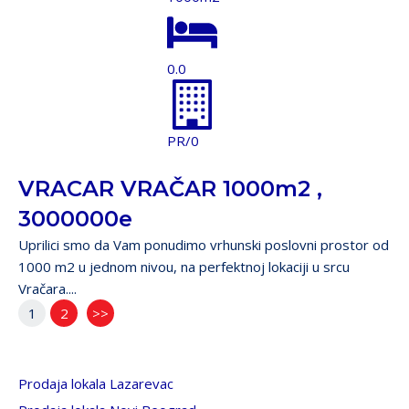
0.0
PR/0
VRACAR VRAČAR 1000m2 ,
3000000e
Uprilici smo da Vam ponudimo vrhunski poslovni prostor od
1000 m2 u jednom nivou, na perfektnoj lokaciji u srcu
Vračara....
1
2
>>
Prodaja lokala Lazarevac