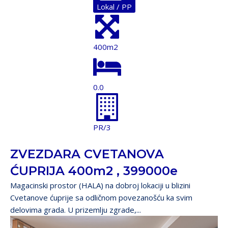
Lokal / PP
400m2
0.0
PR/3
ZVEZDARA CVETANOVA
ĆUPRIJA 400m2 , 399000e
Magacinski prostor (HALA) na dobroj lokaciji u blizini
Cvetanove ćuprije sa odličnom povezanošću ka svim
delovima grada. U prizemlju zgrade,...