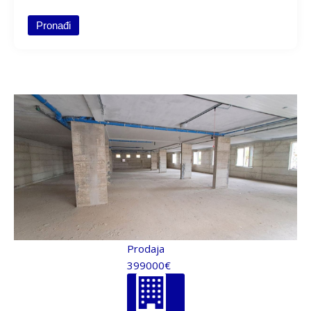
Struktura
Pronađi
Tip gradnje
Cena
Kvadratura
Uknjiženo
Prodaja
399000€