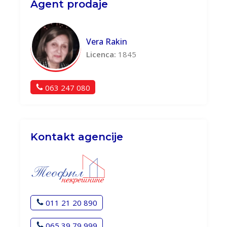
Agent prodaje
Vera Rakin
Licenca:
1845
063 247 080
Kontakt agencije
011 21 20 890
065 39 79 999