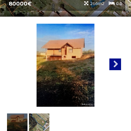
266m2
0.0
80000€
Next