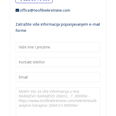
office@teofilnekretnine.com
Zatražite više informacija popunjavanjem e-mail
forme
I
m
e
K
i
o
p
n
r
E
t
e
m
a
z
a
k
i
P
i
t
m
o
l
t
e
r
*
e
*
u
l
k
e
a