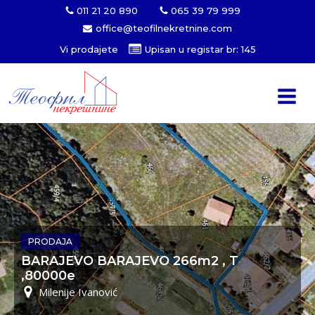
011 21 20 890
065 39 79 999
office@teofilnekretnine.com
Vi prodajete
Upisan u registar br: 145
PRODAJA
BARAJEVO BARAJEVO 266m2 , T
,80000e
Milenije Ivanović