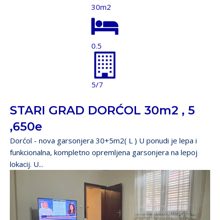
30m2
0.5
5/7
STARI GRAD DORĆOL 30m2 , 5
,650e
Dorćol - nova garsonjera 30+5m2( L ) U ponudi je lepa i
funkcionalna, kompletno opremljena garsonjera na lepoj
lokacij. U...