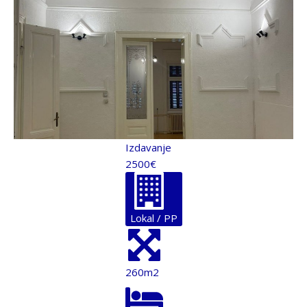
Izdavanje
2500€
Lokal / PP
260m2