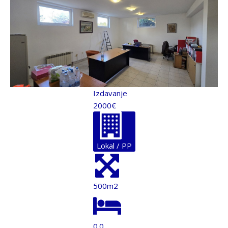
Izdavanje
2000€
Lokal / PP
500m2
0.0