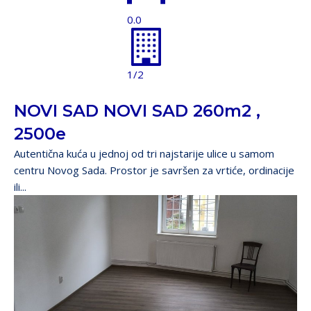
0.0
1/2
NOVI SAD NOVI SAD 260m2 ,
2500e
Autentična kuća u jednoj od tri najstarije ulice u samom
centru Novog Sada. Prostor je savršen za vrtiće, ordinacije
ili...