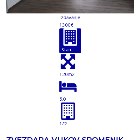
Izdavanje
1300€
Stan
120m2
5.0
1/2
ZVEZDARA VUKOV SPOMENIK