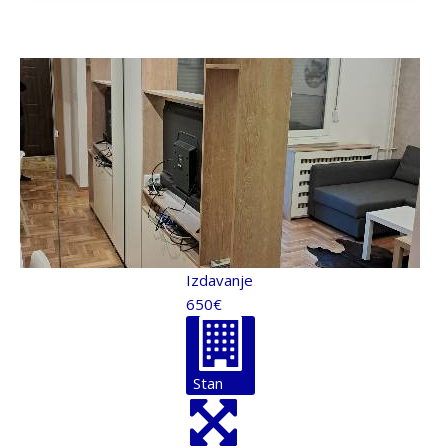
Cena
Kvadratura
Uknjiženo
Izdavanje
650€
Stan