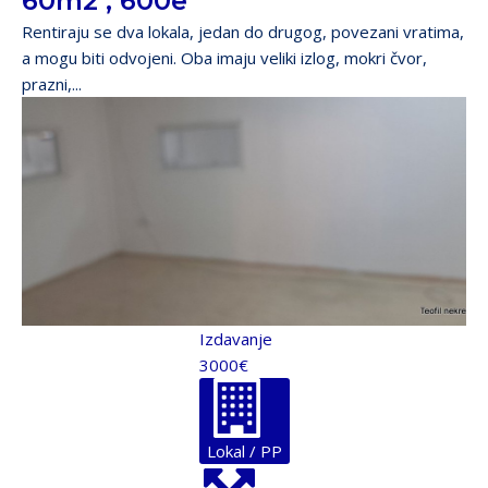
60m2 , 600e
Rentiraju se dva lokala, jedan do drugog, povezani vratima,
a mogu biti odvojeni. Oba imaju veliki izlog, mokri čvor,
prazni,...
Izdavanje
3000€
Lokal / PP