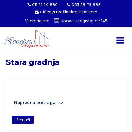
011 21 20 890
065 39 79 999
office@teofilnekretnine.com
Vi prodajete
Upisan u registar br: 145
Stara gradnja
Napredna pretraga
Struktura
Pronađi
Tip gradnje