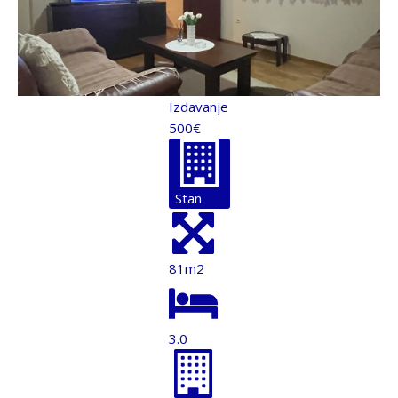
Izdavanje
500€
Stan
81m2
3.0