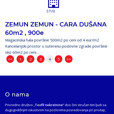
ST/0
ZEMUN ZEMUN - CARA DUŠANA
60m2 , 900e
Magacinska hala površine 500m2 po ceni od 4 eur/m2
Kancelarijski prostor u suterenu poslovne zgrade površine
oko 60m2 po ceni...
<<
1
2
3
4
5
>>
O nama
Privredno društvo „
Teofil nekretnine“
doo čini stručan tim ljudi sa
dugogodišnjim iskustvom na poslovima posredovanja pri prodaji,