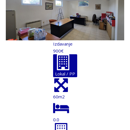
Izdavanje
900€
Lokal / PP
60m2
0.0