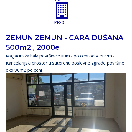
PR/0
ZEMUN ZEMUN - CARA DUŠANA
500m2 , 2000e
Magacinska hala površine 500m2 po ceni od 4 eur/m2
Kancelarijski prostor u suterenu poslovne zgrade površine
oko 90m2 po ceni...