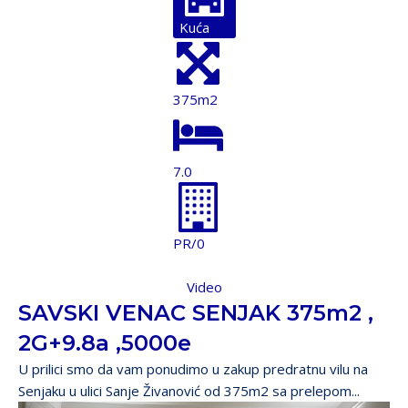
Kuća
375m2
7.0
PR/0
Video
SAVSKI VENAC SENJAK 375m2 ,
2G+9.8a ,5000e
U prilici smo da vam ponudimo u zakup predratnu vilu na
Senjaku u ulici Sanje Živanović od 375m2 sa prelepom...