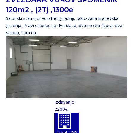
120m2 , (2T) ,1300e
Salonski stan u predratnoj gradnji, takozvana kraljevska
gradnja. Pravi salonac sa dva ulaza, dva mokra čvora, dva
salona, sam na...
Izdavanje
2200€
Lokal / PP