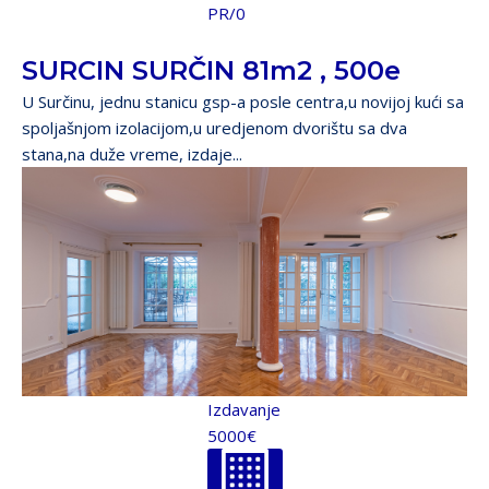
PR/0
SURCIN SURČIN 81m2 , 500e
U Surčinu, jednu stanicu gsp-a posle centra,u novijoj kući sa
spoljašnjom izolacijom,u uredjenom dvorištu sa dva
stana,na duže vreme, izdaje...
Izdavanje
5000€