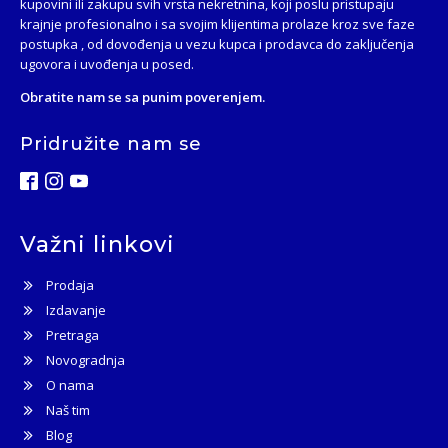
kupovini ili zakupu svih vrsta nekretnina, koji poslu pristupaju
krajnje profesionalno i sa svojim klijentima prolaze kroz sve faze
postupka , od dovođenja u vezu kupca i prodavca do zaključenja
ugovora i uvođenja u posed.
Obratite nam se sa punim poverenjem.
Pridružite nam se
Važni linkovi
Prodaja
Izdavanje
Pretraga
Novogradnja
O nama
Naš tim
Blog