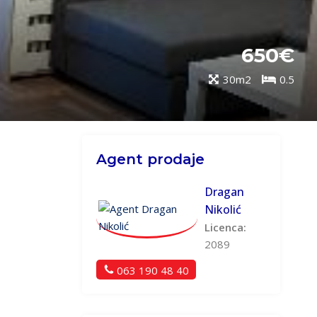
650€
30m2
0.5
Agent prodaje
Dragan
Nikolić
Licenca:
2089
063 190 48 40