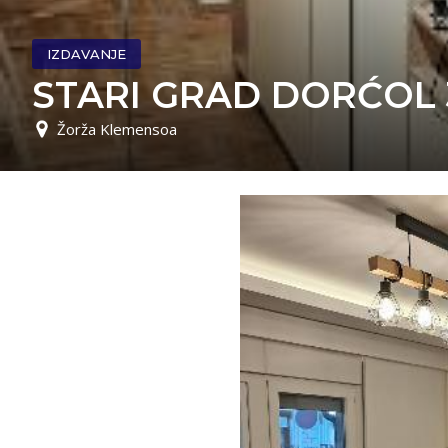
IZDAVANJE
STARI GRAD DORĆOL 3
Žorža Klemensoa