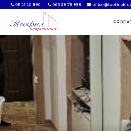
011 21 20 890
065 39 79 999
office@teofilnekre
PRODA