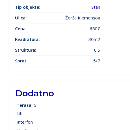
Tip objekta:
Stan
Ulica:
Žorža Klemensoa
Cena:
650€
Kvadratura:
30m2
Struktura:
0.5
Sprat:
5/7
Dodatno
Terasa:
5
Lift
Interfon