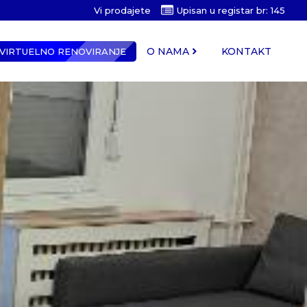
Vi prodajete
Upisan u registar br: 145
O NAMA
KONTAKT
VIRTUELNO RENOVIRANJE