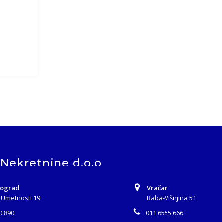
 Nekretnine d.o.o
eograd
Vračar
 Umetnosti 19
Baba-Višnjina 51
0 890
011 6555 666