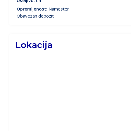
Useljivo:
da
Opremljenost:
Namesten
Obavezan depozit
Lokacija