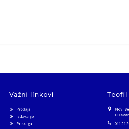
Važni linkovi
Teofil
Prodaja
Novi B
Bulevar
Izdavanje
Pretraga
011 21 2