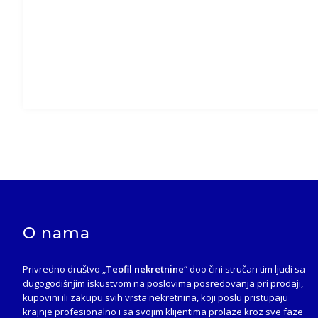
O nama
Privredno društvo „
Teofil nekretnine“
doo čini stručan tim ljudi sa
dugogodišnjim iskustvom na poslovima posredovanja pri prodaji,
kupovini ili zakupu svih vrsta nekretnina, koji poslu pristupaju
krajnje profesionalno i sa svojim klijentima prolaze kroz sve faze