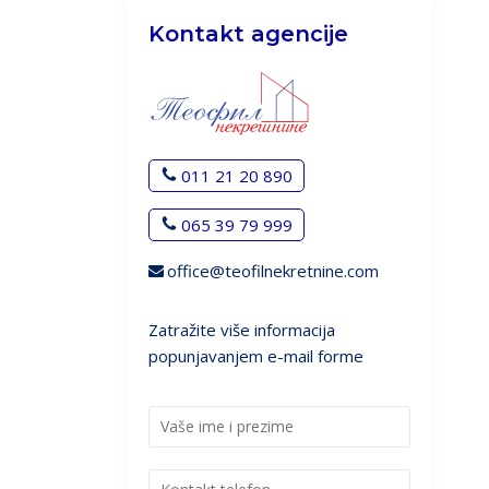
Kontakt agencije
011 21 20 890
065 39 79 999
office@teofilnekretnine.com
Zatražite više informacija
popunjavanjem e-mail forme
I
m
e
K
i