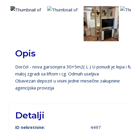
Opis
Dorćol - nova garsonjera 30+5m2( L ) U ponudi je lepa i f
maloj zgradi sa liftom i cg. Odmah useljiva
Obavezan depozit u visini jedne mesečne zakupnine
agencijska provizija
Detalji
ID nekretnine:
4497