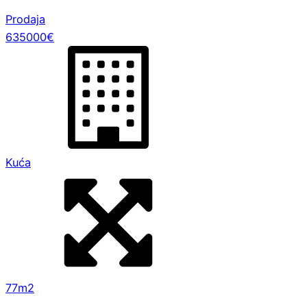
Prodaja
635000€
Kuća
77m2