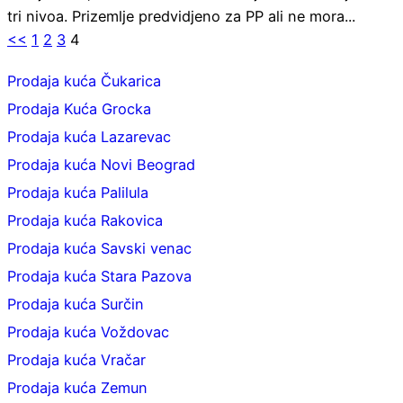
tri nivoa. Prizemlje predvidjeno za PP ali ne mora...
<<
1
2
3
4
Prodaja kuća Čukarica
Prodaja Kuća Grocka
Prodaja kuća Lazarevac
Prodaja kuća Novi Beograd
Prodaja kuća Palilula
Prodaja kuća Rakovica
Prodaja kuća Savski venac
Prodaja kuća Stara Pazova
Prodaja kuća Surčin
Prodaja kuća Voždovac
Prodaja kuća Vračar
Prodaja kuća Zemun