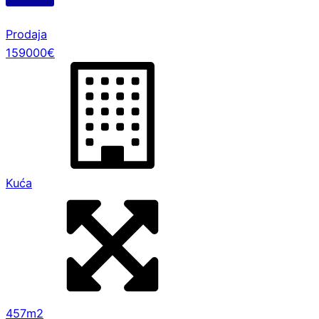
Prodaja
159000€
Kuća
457m2