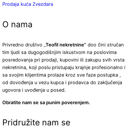
Prodaja kuća Zvezdara
O nama
Privredno društvo „
Teofil nekretnine“
doo čini stručan
tim ljudi sa dugogodišnjim iskustvom na poslovima
posredovanja pri prodaji, kupovini ili zakupu svih vrsta
nekretnina, koji poslu pristupaju krajnje profesionalno i
sa svojim klijentima prolaze kroz sve faze postupka ,
od dovođenja u vezu kupca i prodavca do zaključenja
ugovora i uvođenja u posed.
Obratite nam se sa punim poverenjem.
Pridružite nam se