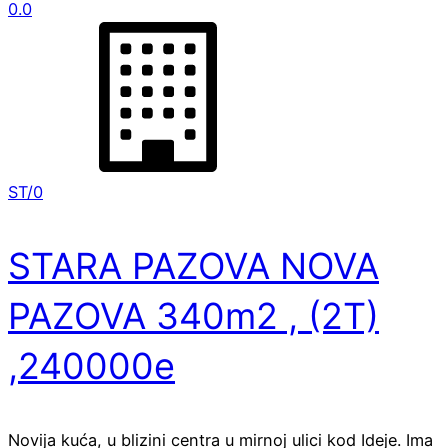
0.0
ST/0
STARA PAZOVA NOVA
PAZOVA 340m2 , (2T)
,240000e
Novija kuća, u blizini centra u mirnoj ulici kod Ideje. Ima