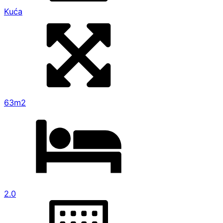
Kuća
63m2
2.0