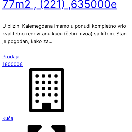
77m2 , (221) ,635000e
U blizini Kalemegdana imamo u ponudi kompletno vrlo
kvalitetno renoviranu kuću (četiri nivoa) sa liftom. Stan
je pogodan, kako za...
Prodaja
180000€
Kuća