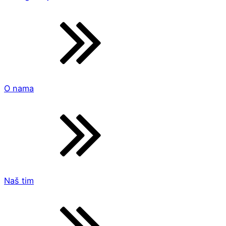
O nama
Naš tim