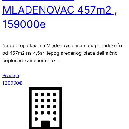
MLADENOVAC 457m2 ,
159000e
Na dobroj lokaciji u Mladenovcu imamo u ponudi kuću
od 457m2 na 4,5ari lepog sređenog placa delimično
popločan kamenom dok...
Prodaja
120000€