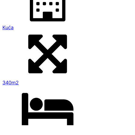
Kuća
340m2