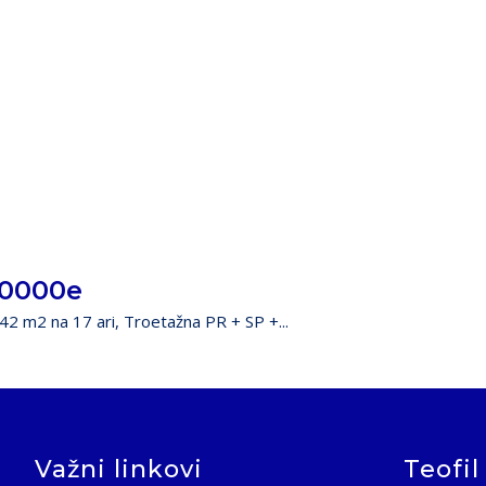
60000e
342 m2 na 17 ari, Troetažna PR + SP +...
Važni linkovi
Teofil