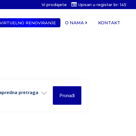
Vi prodajete
Upisan u registar br: 145
O NAMA
KONTAKT
VIRTUELNO RENOVIRANJE
apredna pretraga
Pronađi