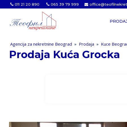
011 21 20 890
065 39 79 999
office@teofilnekre
PRODA
Agencija za nekretnine Beograd
»
Prodaja
»
Kuce Beogr
Prodaja Kuća Grocka
Struktura
Tip gradnje