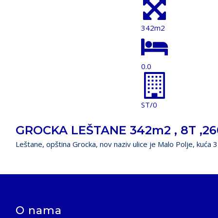
342m2
0.0
ST/0
GROCKA LEŠTANE 342m2 , 8T ,2
Leštane, opština Grocka, nov naziv ulice je Malo Polje, kuća 
O nama