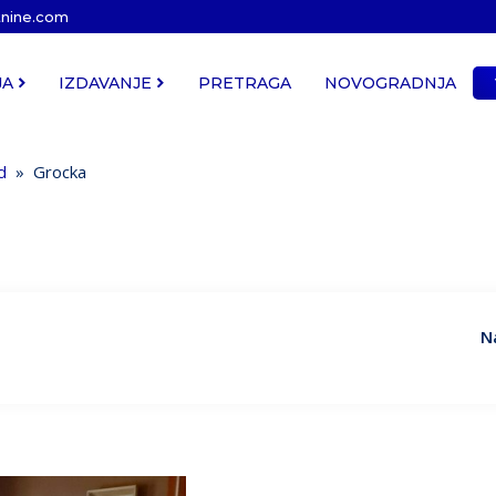
tnine.com
JA
IZDAVANJE
PRETRAGA
NOVOGRADNJA
ad
»
Grocka
N
Cena
Kvadratura
Uknjiženo