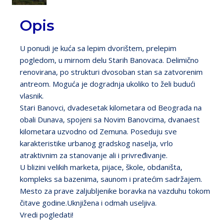
Next
Opis
U ponudi je kuća sa lepim dvorištem, prelepim
pogledom, u mirnom delu Starih Banovaca. Delimično
renovirana, po strukturi dvosoban stan sa zatvorenim
antreom. Moguća je dogradnja ukoliko to želi budući
vlasnik.
Stari Banovci, dvadesetak kilometara od Beograda na
obali Dunava, spojeni sa Novim Banovcima, dvanaest
kilometara uzvodno od Zemuna. Poseduju sve
karakteristike urbanog gradskog naselja, vrlo
atraktivnim za stanovanje ali i privređivanje.
U blizini velikih marketa, pijace, škole, obdaništa,
kompleks sa bazenima, saunom i pratećim sadržajem.
Mesto za prave zaljubljenike boravka na vazduhu tokom
čitave godine.Uknjižena i odmah useljiva.
Vredi pogledati!