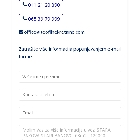
011 21 20 890
065 39 79 999
office@teofilnekretnine.com
Zatražite više informacija popunjavanjem e-mail
forme
I
m
e
K
i
o
p
n
r
E
t
e
m
a
z
a
k
i
P
i
t
m
o
l
t
e