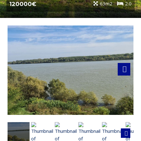
63m2
2.0
120000€
Next