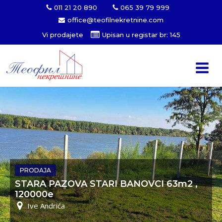
011 21 20 890
065 39 79 999
office@teofilnekretnine.com
Vi prodajete
Upisan u registar br: 145
PRODAJA
STARA PAZOVA STARI BANOVCI 63m2 ,
120000e
Ive Andrića