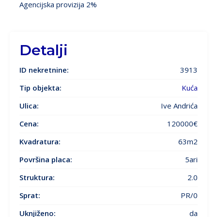
Agencijska provizija 2%
Detalji
ID nekretnine:
3913
Tip objekta:
Kuća
Ulica:
Ive Andrića
Cena:
120000€
Kvadratura:
63m2
Površina placa:
5ari
Struktura:
2.0
Sprat:
PR/0
Uknjiženo:
da