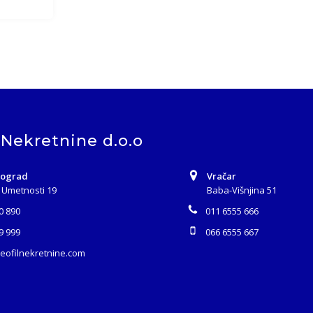
 Nekretnine d.o.o
eograd
Vračar
 Umetnosti 19
Baba-Višnjina 51
0 890
011 6555 666
9 999
066 6555 667
teofilnekretnine.com