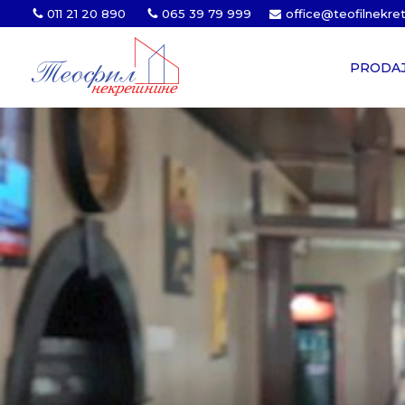
011 21 20 890
065 39 79 999
office@teofilnekre
PRODA