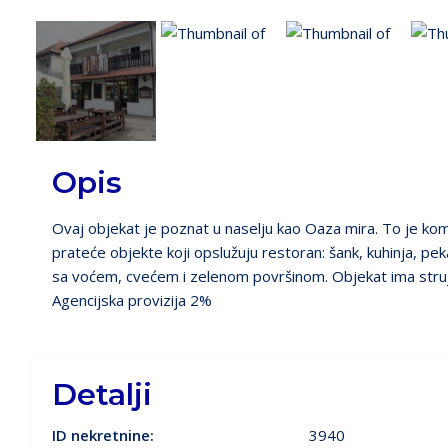
Opis
Ovaj objekat je poznat u naselju kao Oaza mira. To je kom
prateće objekte koji opslužuju restoran: šank, kuhinja, pekar
sa voćem, cvećem i zelenom površinom. Objekat ima struju, 
Agencijska provizija 2%
Detalji
ID nekretnine:
3940