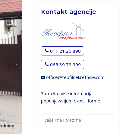
Kontakt agencije
011 21 20 890
065 39 79 999
office@teofilnekretnine.com
Zatražite više informacija
popunjavanjem e-mail forme
I
m
e
K