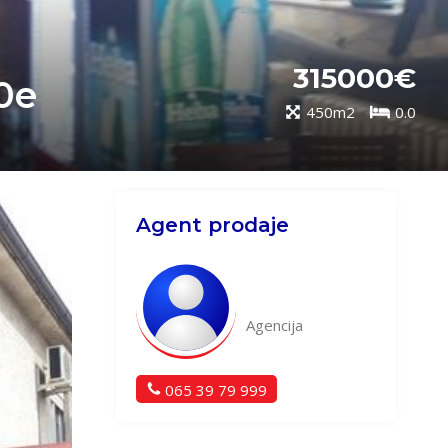
315000€
0e
450m2
0.0
Agent prodaje
Agencija
065 39 79 999