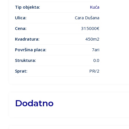
Tip objekta:
Kuća
Ulica:
Cara Dušana
Cena:
315000€
Kvadratura:
450m2
Površina placa:
7ari
Struktura:
0.0
Sprat:
PR/2
Dodatno