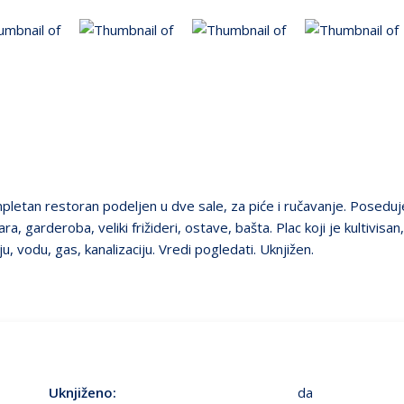
pletan restoran podeljen u dve sale, za piće i ručavanje. Posedu
a, garderoba, veliki frižideri, ostave, bašta. Plac koji je kultivisa
vodu, gas, kanalizaciju. Vredi pogledati. Uknjižen.
Uknjiženo:
da