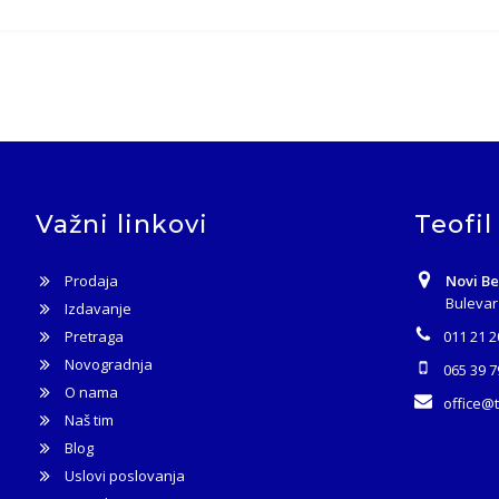
Važni linkovi
Teofil
Prodaja
Novi B
Bulevar
Izdavanje
Pretraga
011 21 2
Novogradnja
065 39 7
O nama
office@
Naš tim
Blog
Uslovi poslovanja