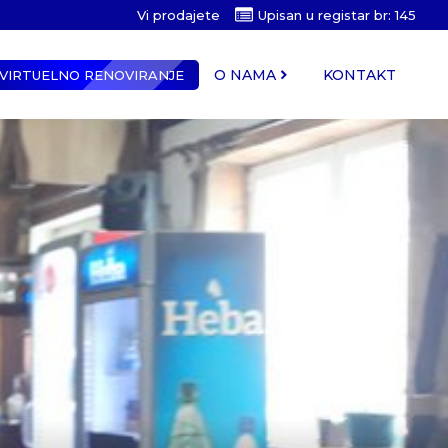
Vi prodajete
Upisan u registar br: 145
O NAMA
KONTAKT
VIRTUELNO RENOVIRANJE