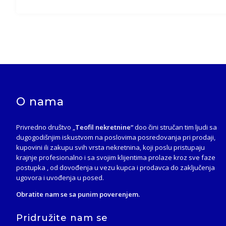
O nama
Privredno društvo „
Teofil nekretnine“
doo čini stručan tim ljudi sa
dugogodišnjim iskustvom na poslovima posredovanja pri prodaji,
kupovini ili zakupu svih vrsta nekretnina, koji poslu pristupaju
krajnje profesionalno i sa svojim klijentima prolaze kroz sve faze
postupka , od dovođenja u vezu kupca i prodavca do zaključenja
ugovora i uvođenja u posed.
Obratite nam se sa punim poverenjem.
Pridružite nam se