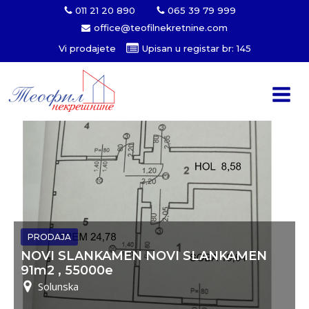
011 21 20 890
065 39 79 999
office@teofilnekretnine.com
Vi prodajete
Upisan u registar br: 145
PRODAJA
NOVI SLANKAMEN NOVI SLANKAMEN
91m2 , 55000e
Solunska