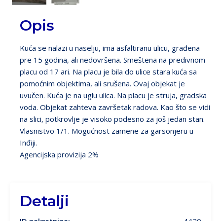
Opis
Kuća se nalazi u naselju, ima asfaltiranu ulicu, građena
pre 15 godina, ali nedovršena. Smeštena na predivnom
placu od 17 ari. Na placu je bila do ulice stara kuća sa
pomoćnim objektima, ali srušena. Ovaj objekat je
uvučen. Kuća je na uglu ulica. Na placu je struja, gradska
voda. Objekat zahteva završetak radova. Kao što se vidi
na slici, potkrovlje je visoko podesno za još jedan stan.
Vlasnistvo 1/1. Mogućnost zamene za garsonjeru u
Inđiji.
Agencijska provizija 2%
Detalji
ID nekretnine:
4420