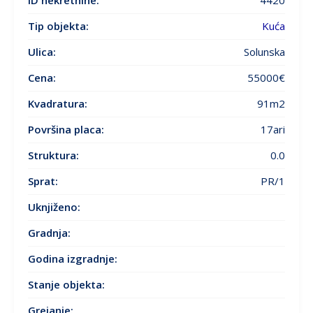
Tip objekta:
Kuća
Ulica:
Solunska
Cena:
55000€
Kvadratura:
91m2
Površina placa:
17ari
Struktura:
0.0
Sprat:
PR/1
Uknjiženo:
Gradnja:
Godina izgradnje
:
Stanje objekta
:
Grejanje
: