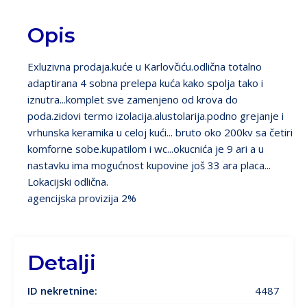
Next
Opis
Exluzivna prodaja.kuće u Karlovčiću.odlična totalno
adaptirana 4 sobna prelepa kuća kako spolja tako i
iznutra...komplet sve zamenjeno od krova do
poda.zidovi termo izolacija.alustolarija.podno grejanje i
vrhunska keramika u celoj kući... bruto oko 200kv sa četiri
komforne sobe.kupatilom i wc...okucnića je 9 ari a u
nastavku ima mogućnost kupovine još 33 ara placa...
Lokacijski odlična.
agencijska provizija 2%
Detalji
ID nekretnine:
4487