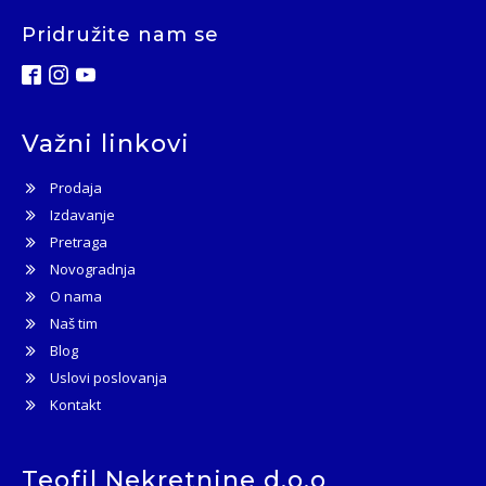
Pridružite nam se
Važni linkovi
Prodaja
Izdavanje
Pretraga
Novogradnja
O nama
Naš tim
Blog
Uslovi poslovanja
Kontakt
Teofil Nekretnine d.o.o