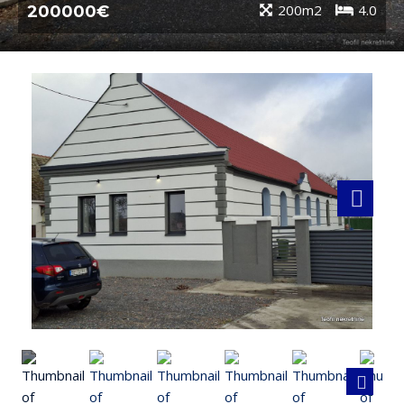
200m2
4.0
200000€
Next