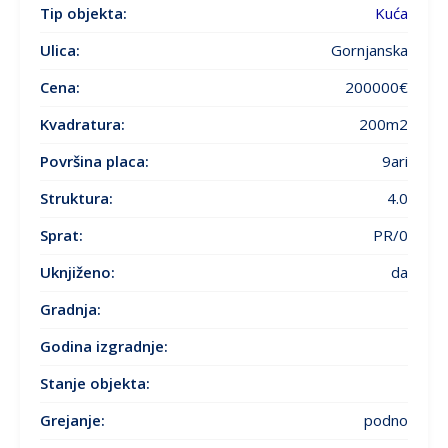
Tip objekta:
Kuća
Ulica:
Gornjanska
Cena:
200000€
Kvadratura:
200m2
Površina placa:
9ari
Struktura:
4.0
Sprat:
PR/0
Uknjiženo:
da
Gradnja:
Godina izgradnje
:
Stanje objekta
:
Grejanje
:
podno