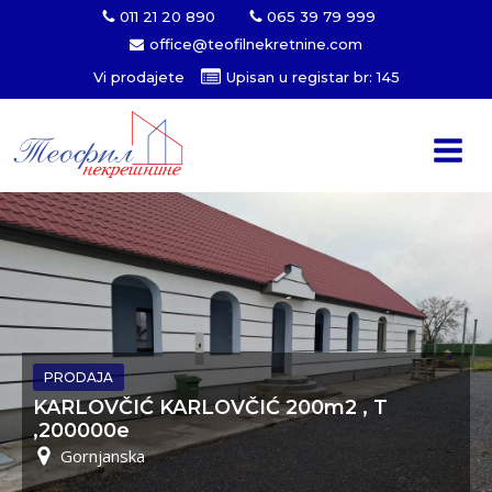
011 21 20 890
065 39 79 999
office@teofilnekretnine.com
Vi prodajete
Upisan u registar br: 145
PRODAJA
KARLOVČIĆ KARLOVČIĆ 200m2 , T
,200000e
Gornjanska