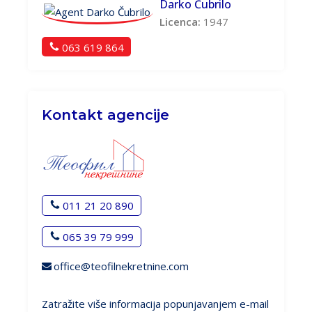
Darko Čubrilo
Licenca:
1947
063 619 864
Kontakt agencije
011 21 20 890
065 39 79 999
office@teofilnekretnine.com
Zatražite više informacija popunjavanjem e-mail