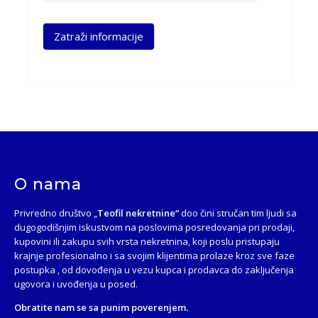
Zatraži informacije
O nama
Privredno društvo „
Teofil nekretnine“
doo čini stručan tim ljudi sa
dugogodišnjim iskustvom na poslovima posredovanja pri prodaji,
kupovini ili zakupu svih vrsta nekretnina, koji poslu pristupaju
krajnje profesionalno i sa svojim klijentima prolaze kroz sve faze
postupka , od dovođenja u vezu kupca i prodavca do zaključenja
ugovora i uvođenja u posed.
Obratite nam se sa punim poverenjem.