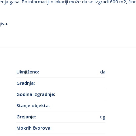
ja gasa. Po informaciji o lokaciji može da se izgradi 600 m2, čine
iva.
Uknjiženo:
da
Gradnja:
Godina izgradnje
:
Stanje objekta
:
Grejanje
:
eg
Mokrih čvorova: