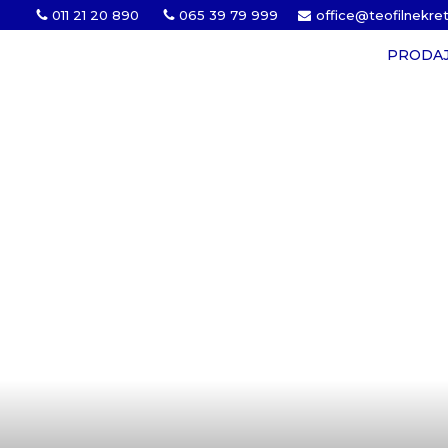
011 21 20 890
065 39 79 999
office@teofilnekre
PRODA