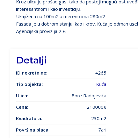
Kroz ulicu je prošao gas, tako da postoji mogućnost uvođen
interesantnom i kao investiciju.
Uknjižena na 100m2 a mereno ima 280m2
Fasada je u dobrom stanju, kao i krov. Kuća je odmah uselj
Agencijska provizija 2 %
Detalji
ID nekretnine:
4265
Tip objekta:
Kuća
Ulica:
Bore Radojevića
Cena:
210000€
Kvadratura:
230m2
Površina placa:
7ari