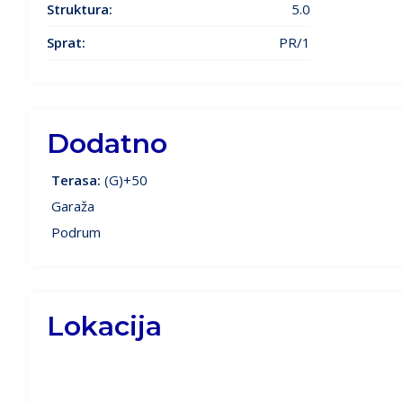
Struktura:
5.0
Sprat:
PR/1
Dodatno
Terasa:
(G)+50
Garaža
Podrum
Lokacija