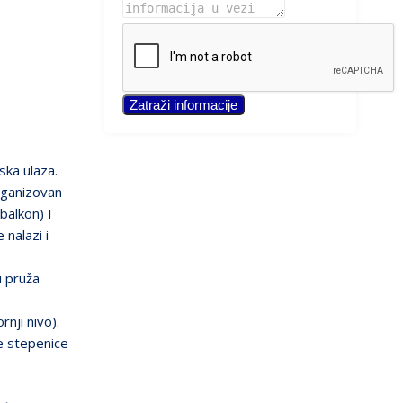
Zatraži informacije
ska ulaza.
rganizovan
balkon) I
nalazi i
u pruža
nji nivo).
e stepenice