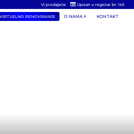
Vi prodajete
Upisan u registar br: 145
O NAMA
KONTAKT
VIRTUELNO RENOVIRANJE