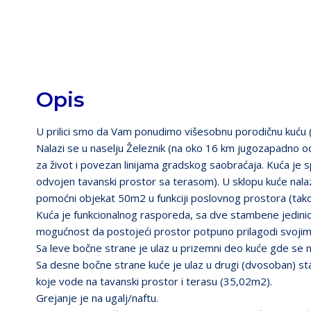
Opis
U prilici smo da Vam ponudimo višesobnu porodičnu kuću (
Nalazi se u naselju Železnik (na oko 16 km jugozapadno 
za život i povezan linijama gradskog saobraćaja. Kuća je 
odvojen tavanski prostor sa terasom). U sklopu kuće nala
pomoćni objekat 50m2 u funkciji poslovnog prostora (tako
Kuća je funkcionalnog rasporeda, sa dve stambene jedinic
mogućnost da postojeći prostor potpuno prilagodi svoji
Sa leve bočne strane je ulaz u prizemni deo kuće gde se 
Sa desne bočne strane kuće je ulaz u drugi (dvosoban) st
koje vode na tavanski prostor i terasu (35,02m2).
Grejanje je na ugalj/naftu.