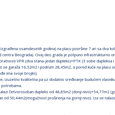
izgrađena osamdesetih godina) na placu površine 7 ari sa dva kol
od centra Beograda). Ovaj deo grada je potpuno infrastrukturno o
spratnosti VPR (dva stana-jedan dupleks)+PTK (3 sobe dupleksa i 
zi se garaža 16,52m2 i podrum 28,45m2, a pored kuće na placu se 
đe ima svoje brojilo).
e, izuzetno kvalitetna pa uz dodatno sređivanje budućem vlasnik
m potrebama.
nalazi četvorosoban dupleks od 48,85m2 (donji nivo)+54,77m2 (gor
an od 50,44m2(mogućnost proširenja na gornji nivo). Iza se nalaz