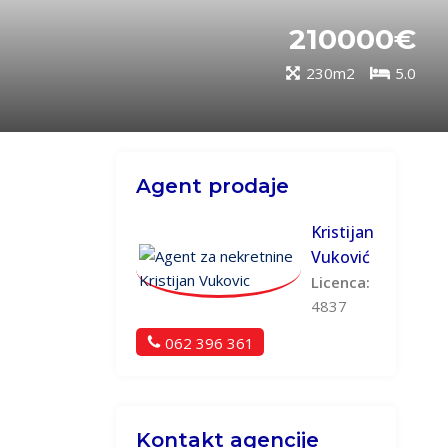
210000€
230m2
5.0
Agent prodaje
Kristijan
Vuković
Licenca:
4837
062 396 361
Kontakt agencije