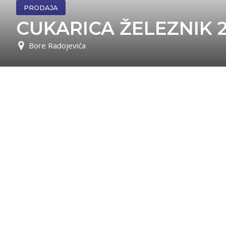
PRODAJA
CUKARICA ŽELEZNIK 23
Bore Radojevića