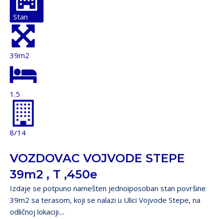
Stan
39m2
1.5
8/14
VOZDOVAC VOJVODE STEPE
39m2 , T ,450e
Izdaje se potpuno namešten jednoiposoban stan površine
39m2 sa terasom, koji se nalazi u Ulici Vojvode Stepe, na
odličnoj lokaciji....