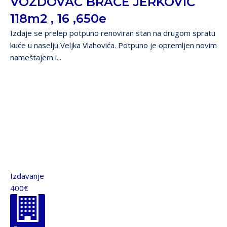
VOZDOVAC BRAĆE JERKOVIĆ
118m2 , 16 ,650e
Izdaje se prelep potpuno renoviran stan na drugom spratu
kuće u naselju Veljka Vlahovića. Potpuno je opremljen novim
nameštajem i...
Izdavanje
400€