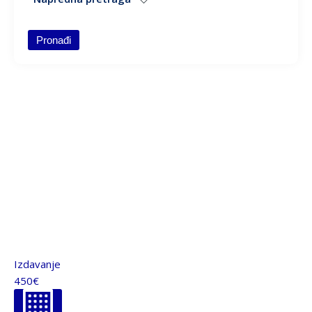
Struktura
Pronađi
Tip gradnje
Cena
Kvadratura
Izdavanje
450€