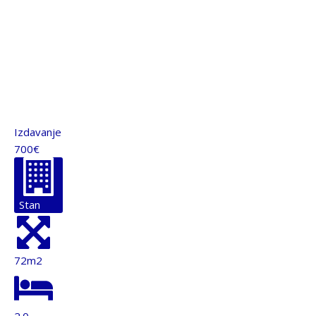
Izdavanje
700€
Stan
72m2