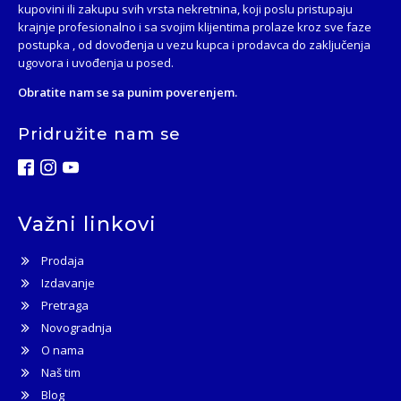
kupovini ili zakupu svih vrsta nekretnina, koji poslu pristupaju
krajnje profesionalno i sa svojim klijentima prolaze kroz sve faze
postupka , od dovođenja u vezu kupca i prodavca do zaključenja
ugovora i uvođenja u posed.
Obratite nam se sa punim poverenjem.
Pridružite nam se
Važni linkovi
Prodaja
Izdavanje
Pretraga
Novogradnja
O nama
Naš tim
Blog