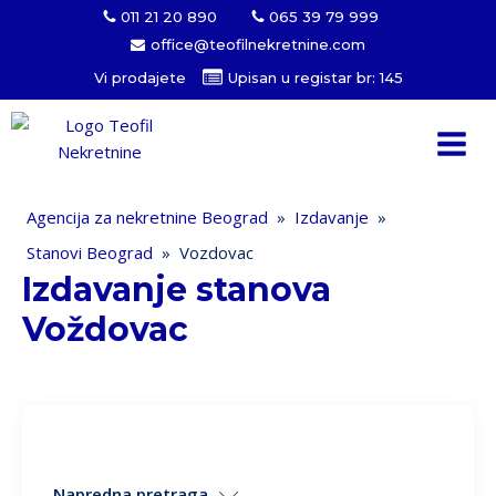
011 21 20 890
065 39 79 999
office@teofilnekretnine.com
Vi prodajete
Upisan u registar br: 145
Agencija za nekretnine Beograd
»
Izdavanje
»
Stanovi Beograd
»
Vozdovac
Izdavanje stanova
Voždovac
Napredna pretraga