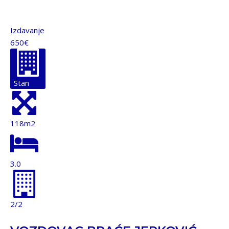
Izdavanje
650€
Stan
118m2
3.0
2/2