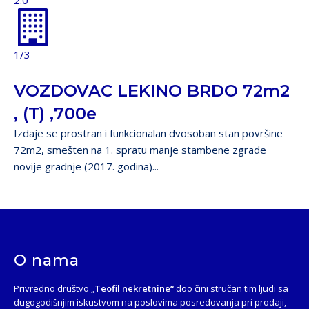
2.0
1/3
VOZDOVAC LEKINO BRDO 72m2
, (T) ,700e
Izdaje se prostran i funkcionalan dvosoban stan površine
72m2, smešten na 1. spratu manje stambene zgrade
novije gradnje (2017. godina)...
O nama
Privredno društvo „
Teofil nekretnine“
doo čini stručan tim ljudi sa
dugogodišnjim iskustvom na poslovima posredovanja pri prodaji,