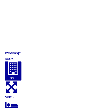
Izdavanje
600€
Stan
56m2