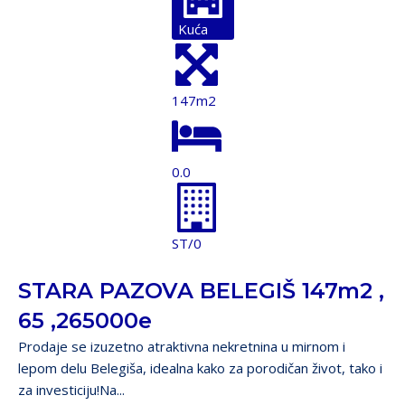
Kuća
147m2
0.0
ST/0
STARA PAZOVA BELEGIŠ 147m2 ,
65 ,265000e
Prodaje se izuzetno atraktivna nekretnina u mirnom i
lepom delu Belegiša, idealna kako za porodičan život, tako i
za investiciju!Na...