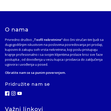
O nama
Privredno društvo „
Teofil nekretnine“
doo čini stručan tim ljudi sa
dugogodišnjim iskustvom na poslovima posredovanja pri prodaji,
kupovini ili zakupu svih vrsta nekretnina, koji poslu pristupaju
krajnje profesionalno i sa svojim klijentima prolaze kroz sve faze
postupka , od dovođenja u vezu kupca i prodavca do zaključenja
ugovora i uvođenja u posed.
Obratite nam se sa punim poverenjem.
Pridružite nam se
Važni linkovi