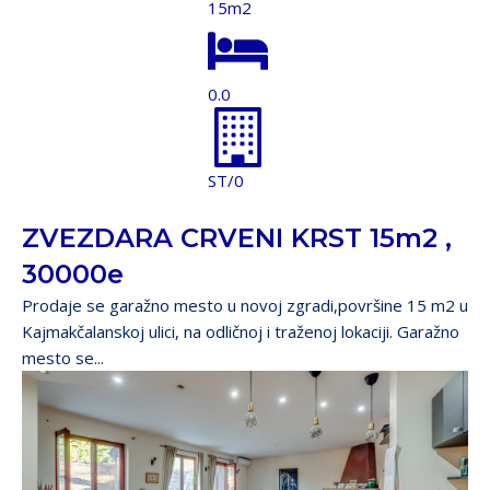
15m2
0.0
ST/0
ZVEZDARA CRVENI KRST 15m2 ,
30000e
Prodaje se garažno mesto u novoj zgradi,površine 15 m2 u
Kajmakčalanskoj ulici, na odličnoj i traženoj lokaciji. Garažno
mesto se...