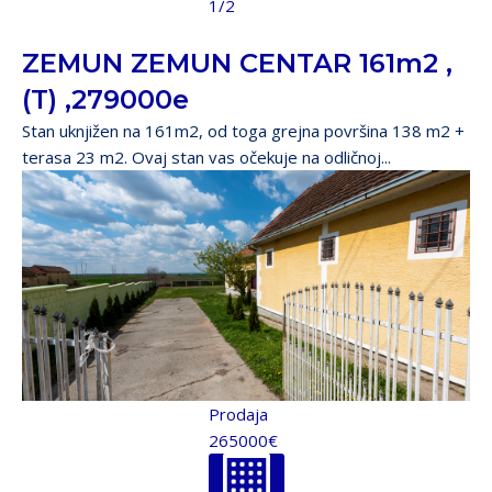
1/2
ZEMUN ZEMUN CENTAR 161m2 ,
(T) ,279000e
Stan uknjižen na 161m2, od toga grejna površina 138 m2 +
terasa 23 m2. Ovaj stan vas očekuje na odličnoj...
Prodaja
265000€