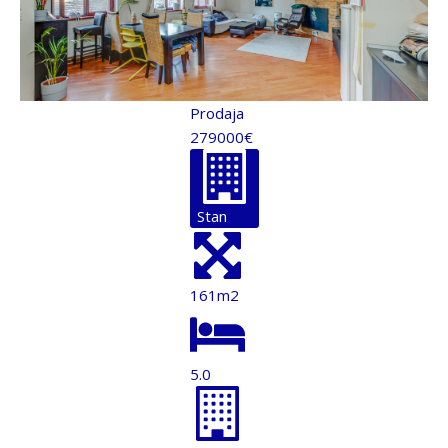
Prodaja
279000€
Stan
161m2
5.0