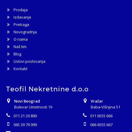
Prodaja
Izdavanje
Pretraga
Novogradnja
O nama
Naš tim
Blog
Uslovi poslovanja
Kontakt
Teofil Nekretnine d.o.o
Novi Beograd
Vračar
Bulevar Umetnosti 19
Baba-Višnjina 51
011 21 20 890
011 6555 666
065 39 79 999
066 6555 667