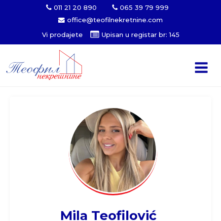
011 21 20 890
065 39 79 999
office@teofilnekretnine.com
Vi prodajete
Upisan u registar br: 145
Mila Teofilović